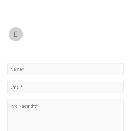
info@muenzer.ag
T. +49 228-25908934
und +492171-7766642
Amtsgericht Köln HRB 115721